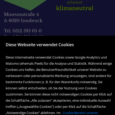
Museumstraße 4
A-6020 Innsbruck
Tel. 0512 595 05-0
Fax 0512 595 05-38
Diese Webseite verwendet Cookies
office@wagnersche.at
Diese Internetseite verwendet Cookies sowie Google Analytics und
Montag bis Freitag:
Matomo (ehemals Piwik) für die Analyse und Statistik. Während einige
9.00 Uhr bis 18.30 Uhr
Cookies uns helfen, die Benutzerfreundlichkeit unserer Website zu
Samstag:
verbessern oder personalisierte Werbung anzuzeigen, sind andere für
9.00 Uhr bis 17.00 Uhr
bestimmte Funktionen (z. B. für den Warenkorb) notwendig. Sie
können selbst entscheiden, ob Sie der Nutzung von Cookies
zustimmen. Sie können diese nicht notwendigen Cookies per Klick auf
die Schaltfläche „Alle zulassen“ akzeptieren, eine individuelle Auswahl
treffen („Ausgewählte Cookies“) oder per Klick auf die Schaltfläche
„Notwendige Cookies“ ablehnen. Im
Cookie-Bereich unserer