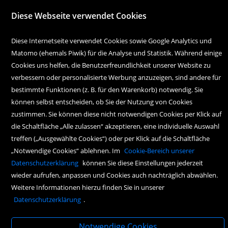
office@wagnersche.at
Diese Webseite verwendet Cookies
Montag bis Freitag:
9.00 Uhr bis 18.30 Uhr
Diese Internetseite verwendet Cookies sowie Google Analytics und
Matomo (ehemals Piwik) für die Analyse und Statistik. Während einige
Samstag:
Cookies uns helfen, die Benutzerfreundlichkeit unserer Website zu
9.00 Uhr bis 17.00 Uhr
verbessern oder personalisierte Werbung anzuzeigen, sind andere für
bestimmte Funktionen (z. B. für den Warenkorb) notwendig. Sie
können selbst entscheiden, ob Sie der Nutzung von Cookies
zustimmen. Sie können diese nicht notwendigen Cookies per Klick auf
die Schaltfläche „Alle zulassen“ akzeptieren, eine individuelle Auswahl
treffen („Ausgewählte Cookies“) oder per Klick auf die Schaltfläche
„Notwendige Cookies“ ablehnen. Im
Cookie-Bereich unserer
Copyright Icons:
Fahrradicon
|
Socialicon
|
Zahlungsicon
|
Serviceicons
Datenschutzerklärung
können Sie diese Einstellungen jederzeit
wieder aufrufen, anpassen und Cookies auch nachträglich abwählen.
Weitere Informationen hierzu finden Sie in unserer
Datenschutzerklärung
.
Notwendige Cookies