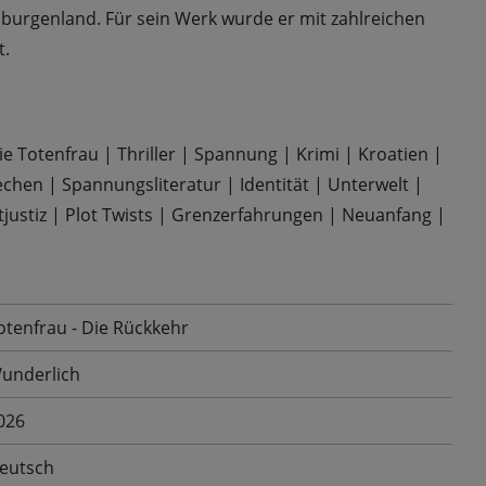
burgenland. Für sein Werk wurde er mit zahlreichen
t.
ie Totenfrau
|
Thriller
|
Spannung
|
Krimi
|
Kroatien
|
echen
|
Spannungsliteratur
|
Identität
|
Unterwelt
|
tjustiz
|
Plot Twists
|
Grenzerfahrungen
|
Neuanfang
|
otenfrau - Die Rückkehr
underlich
026
eutsch