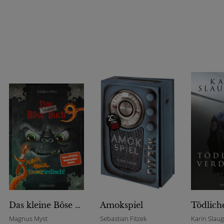
Das kleine Böse Buch 9 - Außerirdisch! (Das kleine Böse Buch, Bd. 9)
Amokspiel
Magnus Myst
Sebastian Fitzek
Karin Slau