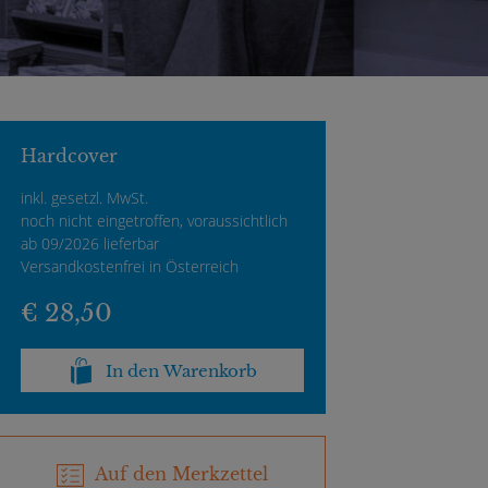
Hardcover
inkl. gesetzl. MwSt.
noch nicht eingetroffen, voraussichtlich
ab 09/2026 lieferbar
Versandkostenfrei in Österreich
€ 28,50
In den Warenkorb
Auf den Merkzettel