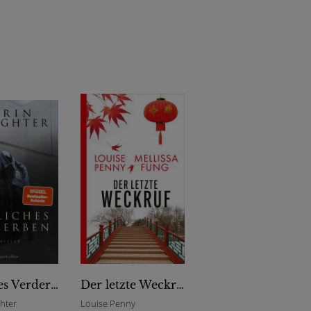
Tödliches Verderben
Der letzte Weckruf
ghter
Louise Penny