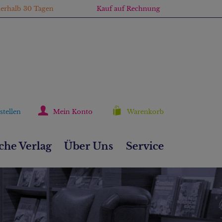
nerhalb 30 Tagen
Kauf auf Rechnung
stellen
Mein Konto
Warenkorb
he Verlag
Über Uns
Service