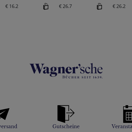
€ 16.2
€ 26.7
€ 26.2
versand
Gutscheine
Veranst