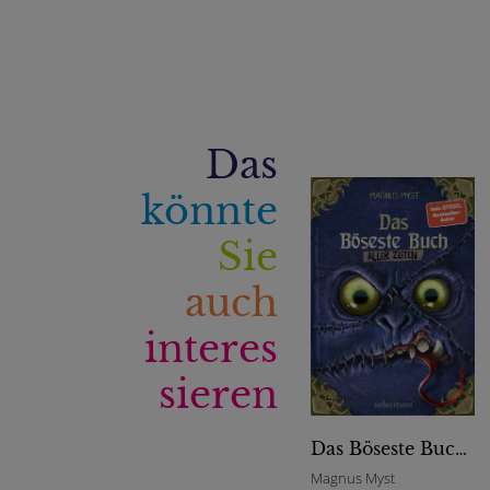
Das
könnte
Sie
auch
interes
sieren
Das Böseste Buch aller Zeiten (Die Bösen Bücher, Bd. 3)
Magnus Myst