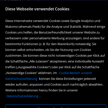
A-6020 Innsbruck
Diese Webseite verwendet Cookies
Tel. 0512 595 05-0
Fax 0512 595 05-38
Diese Internetseite verwendet Cookies sowie Google Analytics und
office@wagnersche.at
Matomo (ehemals Piwik) für die Analyse und Statistik. Während einige
Cookies uns helfen, die Benutzerfreundlichkeit unserer Website zu
Montag bis Freitag:
verbessern oder personalisierte Werbung anzuzeigen, sind andere für
9.00 Uhr bis 18.30 Uhr
bestimmte Funktionen (z. B. für den Warenkorb) notwendig. Sie
können selbst entscheiden, ob Sie der Nutzung von Cookies
Samstag:
zustimmen. Sie können diese nicht notwendigen Cookies per Klick auf
9.00 Uhr bis 17.00 Uhr
die Schaltfläche „Alle zulassen“ akzeptieren, eine individuelle Auswahl
treffen („Ausgewählte Cookies“) oder per Klick auf die Schaltfläche
„Notwendige Cookies“ ablehnen. Im
Cookie-Bereich unserer
Datenschutzerklärung
können Sie diese Einstellungen jederzeit
wieder aufrufen, anpassen und Cookies auch nachträglich abwählen.
Weitere Informationen hierzu finden Sie in unserer
Datenschutzerklärung
.
Copyright Icons:
Fahrradicon
|
Socialicon
|
Zahlungsicon
|
Serviceicons